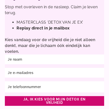
Stop met overleven in de nasleep. Claim je leven
terug.
MASTERCLASS ‘DETOX VAN JE EX’
Replay direct in je mailbox
Kies vandaag voor de vrijheid die je niet alleen
denkt, maar die je lichaam óók eindelijk kan
voelen
.
N
a
m
E
e
m
a
T
i
e
l
l
JA, IK KIES VOOR MIJN DETOX EN
e
VRIJHEID
f
A