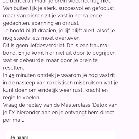
Je bent eruit maar je brein weet het nog niet.
Van buiten lijk je sterk, succesvol en gefocust
maar van binnen zit je vast in herhalende
gedachten, spanning en onrust.
Je hoofd blijft draaien, je lijf blijft alert, alsof je
nog steeds iets moet overleven.
Dit is geen liefdesverdriet. Dit is een trauma-
bond. En je komt hier niet uit door te begrijpen
wat er gebeurde, maar door je brein te
resetten.
In 45 minuten ontdek je waarom je nog vastzit
in de nasleep van narcistisch misbruik en wat je
kunt doen om eindelijk weer rust, kracht en
regie te voelen.
Vraag de replay van de Masterclass ‘Detox van
je Ex’ hieronder aan en je ontvangt hem direct
per mail.
N