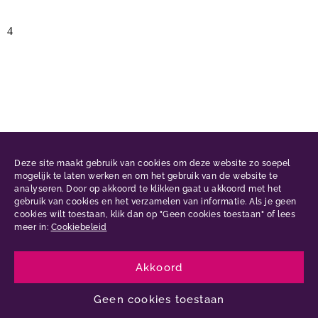
Deze site maakt gebruik van cookies om deze website zo soepel
mogelijk te laten werken en om het gebruik van de website te
analyseren. Door op akkoord te klikken gaat u akkoord met het
gebruik van cookies en het verzamelen van informatie. Als je geen
cookies wilt toestaan, klik dan op "Geen cookies toestaan" of lees
meer in:
Cookiebeleid
Akkoord
L
I
F
i
n
a
n
s
c
Geen cookies toestaan
k
t
e
e
a
b
d
g
o